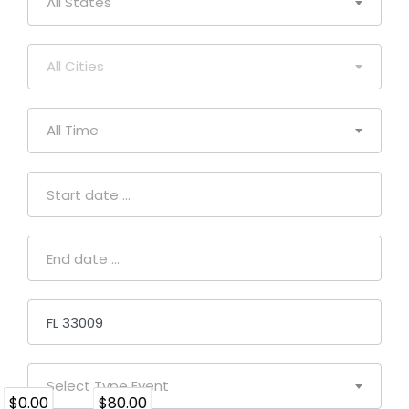
All States
All Cities
All Time
Select Type Event
$0.00
$80.00